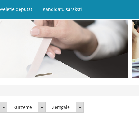
evēlētie deputāti
Kandidātu saraksti
Latgale
Kurzeme
Zemgale
Kurzeme
Zemgale