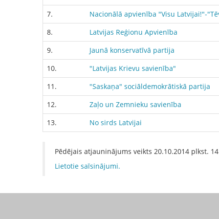
7.
Nacionālā apvienība "Visu Latvijai!"-"
8.
Latvijas Reģionu Apvienība
9.
Jaunā konservatīvā partija
10.
"Latvijas Krievu savienība"
11.
"Saskaņa" sociāldemokrātiskā partija
12.
Zaļo un Zemnieku savienība
13.
No sirds Latvijai
Pēdējais atjauninājums veikts
20.10.2014
plkst.
14
Lietotie saīsinājumi.