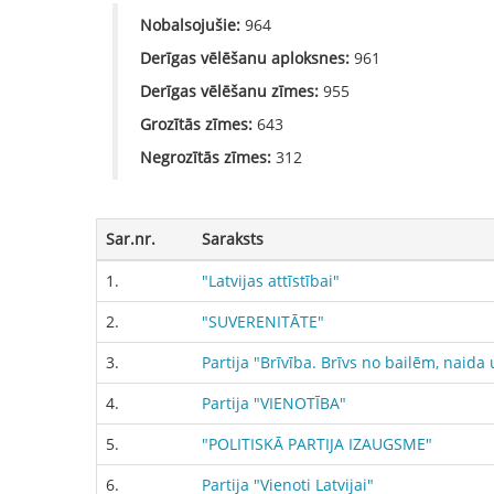
Nobalsojušie:
964
Derīgas vēlēšanu aploksnes:
961
Derīgas vēlēšanu zīmes:
955
Grozītās zīmes:
643
Negrozītās zīmes:
312
Sar.nr.
Saraksts
1.
"Latvijas attīstībai"
2.
"SUVERENITĀTE"
3.
Partija "Brīvība. Brīvs no bailēm, nai
4.
Partija "VIENOTĪBA"
5.
"POLITISKĀ PARTIJA IZAUGSME"
6.
Partija "Vienoti Latvijai"