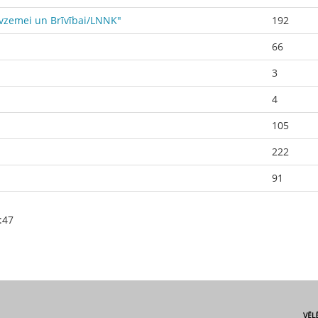
Tēvzemei un Brīvībai/LNNK"
192
66
3
4
105
222
91
:47