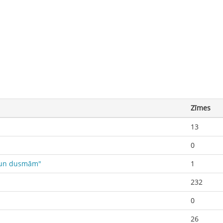
Zīmes
13
0
da un dusmām"
1
232
0
26