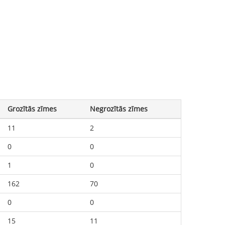
Grozītās zīmes
Negrozītās zīmes
11
2
0
0
1
0
162
70
0
0
15
11