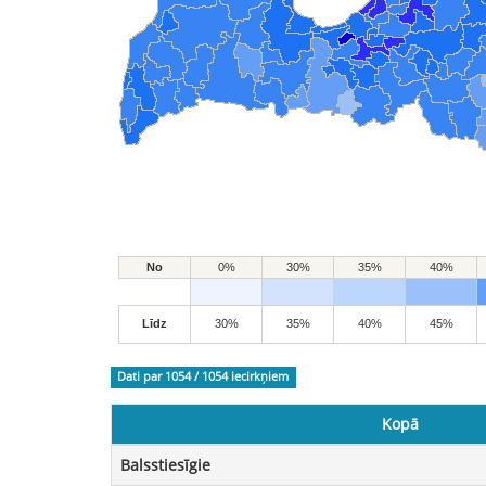
No
0%
30%
35%
40%
Līdz
30%
35%
40%
45%
Dati par 1054 / 1054
iecirkņiem
Kopā
Balsstiesīgie