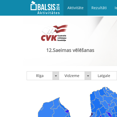
Aktivitāte
Rezultāti
I
12.Saeimas vēlēšanas
Rīga
Vidzeme
Rīga
Vidzeme
Latgale