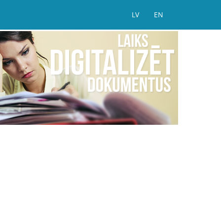
LV
EN