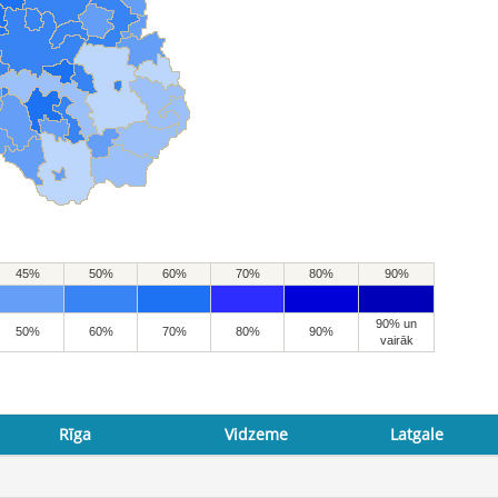
45%
50%
60%
70%
80%
90%
90% un
50%
60%
70%
80%
90%
vairāk
Rīga
Vidzeme
Latgale