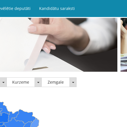
evēlētie deputāti
Kandidātu saraksti
Latgale
Kurzeme
Zemgale
Kurzeme
Zemgale