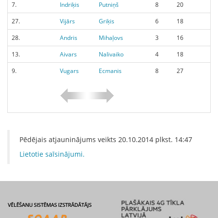
7.
Indriķis
Putniņš
8
20
27.
Vijārs
Griķis
6
18
28.
Andris
Mihaļovs
3
16
13.
Aivars
Nalivaiko
4
18
9.
Vugars
Ecmanis
8
27
Pēdējais atjauninājums veikts
20.10.2014
plkst.
14:47
Lietotie saīsinājumi.