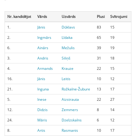
Nr. kandidējot
Vārds
Uzvārds
Plusi
Svītrojumi
1.
Jānis
Dūklavs
83
15
2.
Ingmārs
Līdaka
65
19
6.
Ainārs
Mežulis
39
19
3.
Andris
Siliņš
31
18
4.
Armands
Krauze
22
15
16.
Jānis
Leitis
10
12
21.
Inguna
Rožkalne-Žubure
13
17
5.
Inese
Aizstrauta
22
27
12.
Didzis
Zemmers
8
14
24.
Māris
Dzelzskalns
6
12
8.
Artis
Rasmanis
10
17