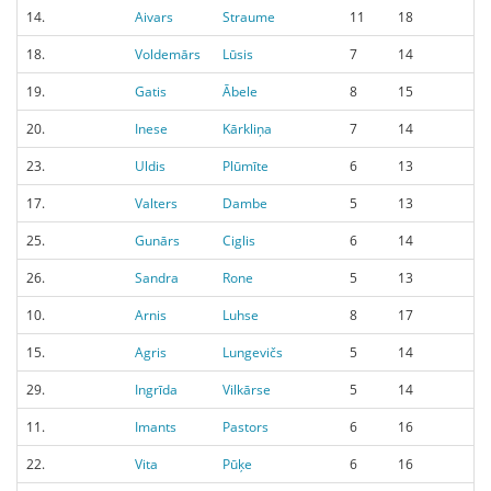
14.
Aivars
Straume
11
18
18.
Voldemārs
Lūsis
7
14
19.
Gatis
Ābele
8
15
20.
Inese
Kārkliņa
7
14
23.
Uldis
Plūmīte
6
13
17.
Valters
Dambe
5
13
25.
Gunārs
Ciglis
6
14
26.
Sandra
Rone
5
13
10.
Arnis
Luhse
8
17
15.
Agris
Lungevičs
5
14
29.
Ingrīda
Vilkārse
5
14
11.
Imants
Pastors
6
16
22.
Vita
Pūķe
6
16