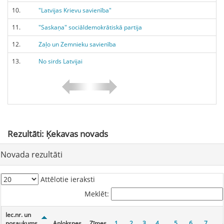
10.
"Latvijas Krievu savienība"
11.
"Saskaņa" sociāldemokrātiskā partija
12.
Zaļo un Zemnieku savienība
13.
No sirds Latvijai
Rezultāti: Ķekavas novads
Novada
rezultāti
Attēlotie ieraksti
Meklēt:
Iec.nr. un
nosaukums
Aploksnes
Zīmes
1.
2.
3.
4.
5.
6.
7.