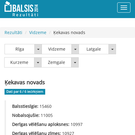
Rezultāti
Vidzeme
Ķekavas novads
Rīga
Vidzeme
Latgale
Rīga
Vidzeme
Latgale
Kurzeme
Zemgale
Kurzeme
Zemgale
Ķekavas novads
Dati par 6 / 6
iecirkņiem
Balsstiesīgie:
15460
Nobalsojušie:
11005
Derīgas vēlēšanu aploksnes:
10997
Derīgas vēlēšanu zīmes:
10927