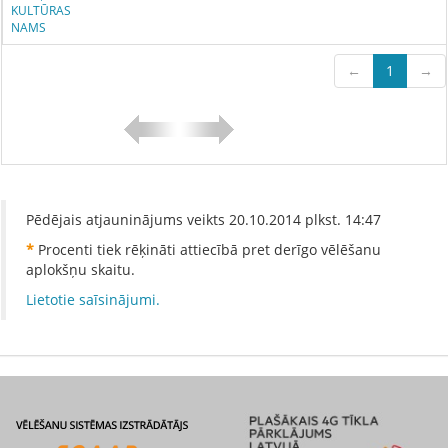
KULTŪRAS
NAMS
←
1
→
Pēdējais atjauninājums veikts
20.10.2014
plkst.
14:47
*
Procenti tiek rēķināti attiecībā pret derīgo vēlēšanu
aplokšņu skaitu.
Lietotie saīsinājumi.