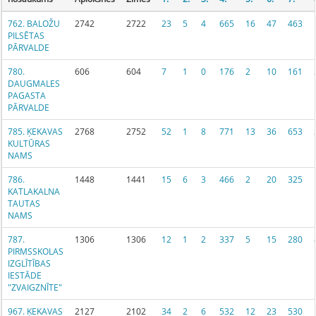
762. BALOŽU
2742
2722
23
5
4
665
16
47
463
PILSĒTAS
PĀRVALDE
780.
606
604
7
1
0
176
2
10
161
DAUGMALES
PAGASTA
PĀRVALDE
785. ĶEKAVAS
2768
2752
52
1
8
771
13
36
653
KULTŪRAS
NAMS
786.
1448
1441
15
6
3
466
2
20
325
KATLAKALNA
TAUTAS
NAMS
787.
1306
1306
12
1
2
337
5
15
280
PIRMSSKOLAS
IZGLĪTĪBAS
IESTĀDE
"ZVAIGZNĪTE"
967. ĶEKAVAS
2127
2102
34
2
6
532
12
23
530