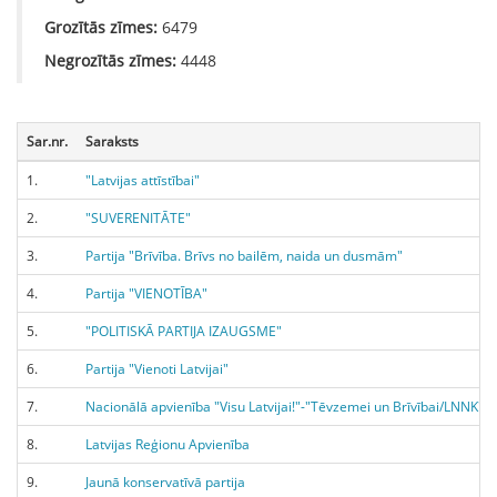
Grozītās zīmes:
6479
Negrozītās zīmes:
4448
Sar.nr.
Saraksts
1.
"Latvijas attīstībai"
2.
"SUVERENITĀTE"
3.
Partija "Brīvība. Brīvs no bailēm, naida un dusmām"
4.
Partija "VIENOTĪBA"
5.
"POLITISKĀ PARTIJA IZAUGSME"
6.
Partija "Vienoti Latvijai"
7.
Nacionālā apvienība "Visu Latvijai!"-"Tēvzemei un Brīvībai/LNNK"
8.
Latvijas Reģionu Apvienība
9.
Jaunā konservatīvā partija