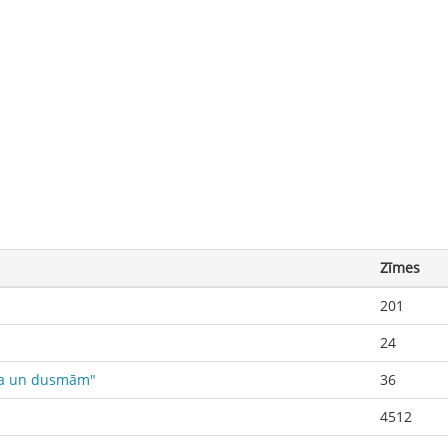
Zīmes
201
24
aida un dusmām"
36
4512