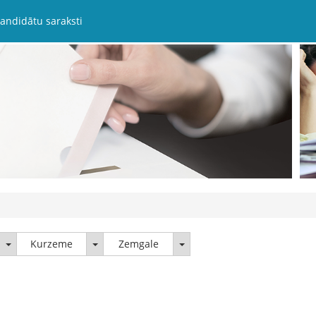
andidātu saraksti
Latgale
Kurzeme
Zemgale
Kurzeme
Zemgale