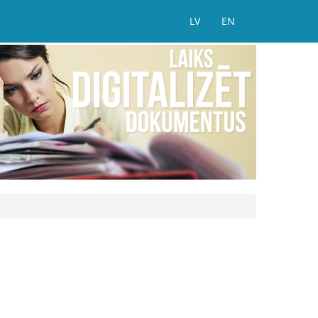
LV
EN