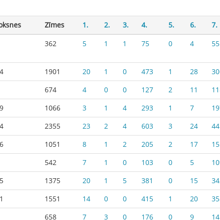
oksnes
Zīmes
1.
2.
3.
4.
5.
6.
7.
362
5
1
1
75
0
4
55
4
1901
20
1
0
473
1
28
30
674
4
0
0
127
2
11
11
9
1066
3
1
4
293
1
7
19
4
2355
23
2
4
603
3
24
44
6
1051
8
1
2
205
2
17
15
542
7
1
0
103
0
5
10
5
1375
20
1
5
381
0
15
34
1
1551
14
0
0
415
1
20
35
658
7
3
0
176
0
9
14