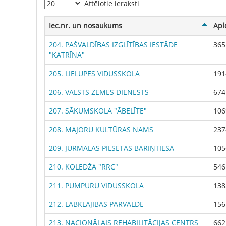
Attēlotie ieraksti
Iec.nr. un nosaukums
Apl
204. PAŠVALDĪBAS IZGLĪTĪBAS IESTĀDE
365
"KATRĪNA"
205. LIELUPES VIDUSSKOLA
191
206. VALSTS ZEMES DIENESTS
674
207. SĀKUMSKOLA "ĀBELĪTE"
106
208. MAJORU KULTŪRAS NAMS
237
209. JŪRMALAS PILSĒTAS BĀRIŅTIESA
105
210. KOLEDŽA "RRC"
546
211. PUMPURU VIDUSSKOLA
138
212. LABKLĀJĪBAS PĀRVALDE
156
213. NACIONĀLAIS REHABILITĀCIJAS CENTRS
662