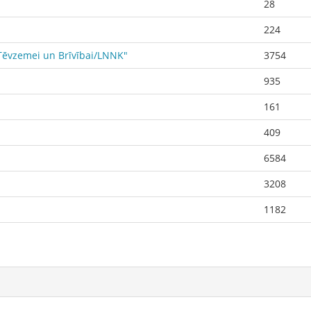
28
224
-"Tēvzemei un Brīvībai/LNNK"
3754
935
161
409
6584
3208
1182