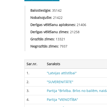
Balsstiesīgie:
35142
Nobalsojušie:
21422
Derīgas vēlēšanu aploksnes:
21406
Derīgas vēlēšanu zīmes:
21258
Grozītās zīmes:
13321
Negrozītās zīmes:
7937
Sar.nr.
Saraksts
1.
"Latvijas attīstībai"
2.
"SUVERENITĀTE"
3.
Partija "Brīvība. Brīvs no bailēm, n
4.
Partija "VIENOTĪBA"