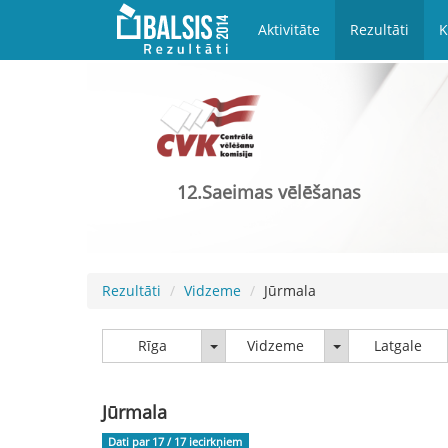
Aktivitāte
Rezultāti
K
12.Saeimas vēlēšanas
Rezultāti
Vidzeme
Jūrmala
Rīga
Vidzeme
Rīga
Vidzeme
Latgale
Jūrmala
Dati par 17 / 17
iecirkņiem