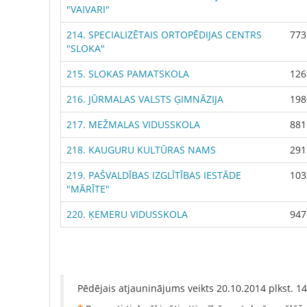
"VAIVARI"
214. SPECIALIZĒTAIS ORTOPĒDIJAS CENTRS
773
"SLOKA"
215. SLOKAS PAMATSKOLA
126
216. JŪRMALAS VALSTS ĢIMNĀZIJA
198
217. MEŽMALAS VIDUSSKOLA
881
218. KAUGURU KULTŪRAS NAMS
291
219. PAŠVALDĪBAS IZGLĪTĪBAS IESTĀDE
103
"MĀRĪTE"
220. ĶEMERU VIDUSSKOLA
947
Pēdējais atjauninājums veikts
20.10.2014
plkst.
14