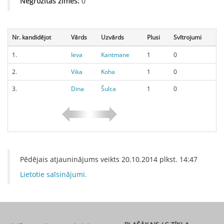
Negrozītās zīmes:
0
Nr. kandidējot
Vārds
Uzvārds
Plusi
Svītrojumi
1.
Ieva
Kantmane
1
0
2.
Vika
Koha
1
0
3.
Dina
Šulca
1
0
Pēdējais atjauninājums veikts
20.10.2014
plkst.
14:47
Lietotie saīsinājumi.