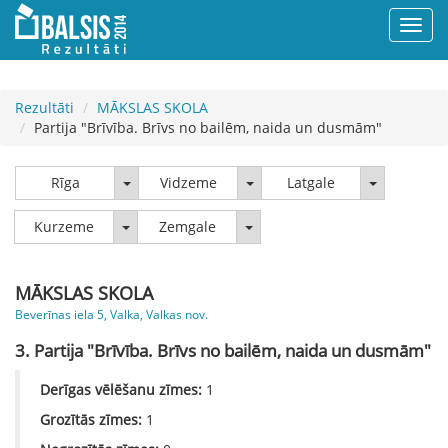
Rezultāti
MĀKSLAS SKOLA
Partija "Brīvība. Brīvs no bailēm, naida un dusmām"
Rīga
Vidzeme
Latgale
Rīga
Vidzeme
Latgale
Kurzeme
Zemgale
Kurzeme
Zemgale
MĀKSLAS SKOLA
Beverīnas iela 5, Valka, Valkas nov.
3. Partija "Brīvība. Brīvs no bailēm, naida un dusmām"
Derīgas vēlēšanu zīmes:
1
Grozītās zīmes:
1