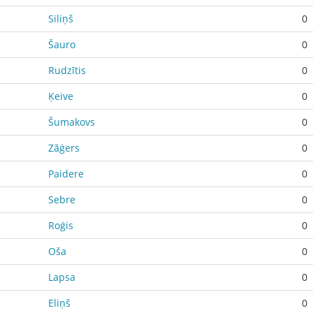
Siliņš
0
Šauro
0
Rudzītis
0
Ķeive
0
Šumakovs
0
Zāģers
0
Paidere
0
Sebre
0
Roģis
0
Oša
0
Lapsa
0
Eliņš
0