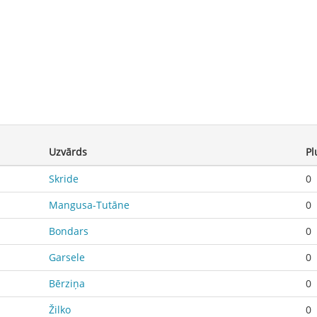
Uzvārds
Pl
Skride
0
Mangusa-Tutāne
0
Bondars
0
Garsele
0
Bērziņa
0
Žilko
0