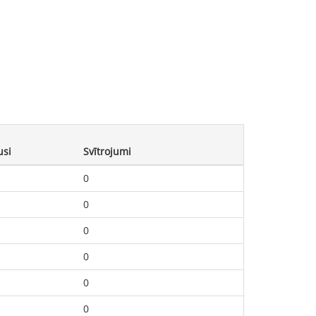
usi
Svītrojumi
0
0
0
0
0
0