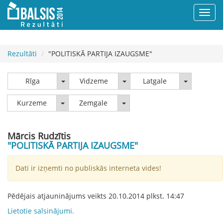
Rezultāti
"POLITISKĀ PARTIJA IZAUGSME"
Rīga
Vidzeme
Latgale
Rīga
Vidzeme
Latgale
Kurzeme
Zemgale
Kurzeme
Zemgale
Mārcis Rudzītis
"POLITISKĀ PARTIJA IZAUGSME"
Dati ir izņemti no publiskās interneta vides!
Pēdējais atjauninājums veikts
20.10.2014
plkst.
14:47
Lietotie saīsinājumi.