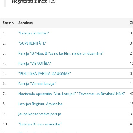
Negrozītās zīmes:
139
Sar.nr.
Saraksts
Z
1.
"Latvijas attīstībai"
3
2.
"SUVERENITĀTE"
0
3.
Partija "Brīvība. Brīvs no bailēm, naida un dusmām"
2
4.
Partija "VIENOTĪBA"
1
5.
"POLITISKĀ PARTIJA IZAUGSME"
0
6.
Partija "Vienoti Latvijai"
1
7.
Nacionālā apvienība "Visu Latvijai!"-"Tēvzemei un Brīvībai/LNNK"
4
8.
Latvijas Reģionu Apvienība
1
9.
Jaunā konservatīvā partija
3
10.
"Latvijas Krievu savienība"
4