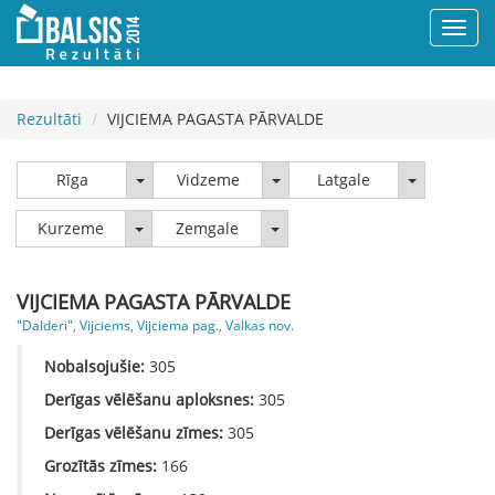
Rezultāti
VIJCIEMA PAGASTA PĀRVALDE
Rīga
Vidzeme
Latgale
Rīga
Vidzeme
Latgale
Kurzeme
Zemgale
Kurzeme
Zemgale
VIJCIEMA PAGASTA PĀRVALDE
"Dalderi", Vijciems, Vijciema pag., Valkas nov.
Nobalsojušie:
305
Derīgas vēlēšanu aploksnes:
305
Derīgas vēlēšanu zīmes:
305
Grozītās zīmes:
166