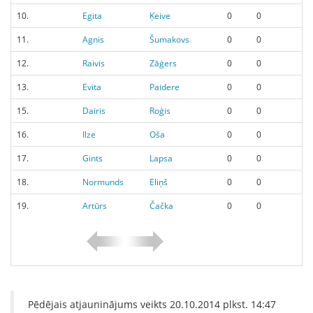
10.
Egita
Ķeive
0
0
9
11.
Agnis
Šumakovs
0
0
9
12.
Raivis
Zāģers
0
0
9
13.
Evita
Paidere
0
0
9
15.
Dairis
Roģis
0
0
9
16.
Ilze
Oša
0
0
9
17.
Gints
Lapsa
0
0
9
18.
Normunds
Eliņš
0
0
9
19.
Artūrs
Čačka
0
0
9
Pēdējais atjauninājums veikts
20.10.2014
plkst.
14:47