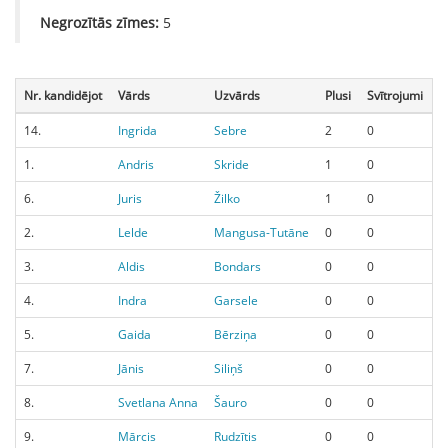
Negrozītās zīmes:
5
Nr. kandidējot
Vārds
Uzvārds
Plusi
Svītrojumi
P
14.
Ingrida
Sebre
2
0
1
1.
Andris
Skride
1
0
1
6.
Juris
Žilko
1
0
1
2.
Lelde
Mangusa-Tutāne
0
0
9
3.
Aldis
Bondars
0
0
9
4.
Indra
Garsele
0
0
9
5.
Gaida
Bērziņa
0
0
9
7.
Jānis
Siliņš
0
0
9
8.
Svetlana Anna
Šauro
0
0
9
9.
Mārcis
Rudzītis
0
0
9