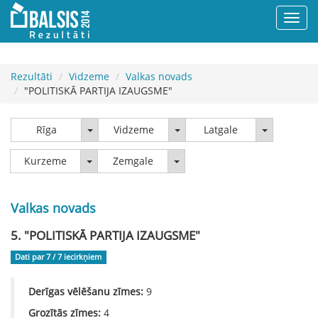
Rezultāti
Vidzeme
Valkas novads
"POLITISKĀ PARTIJA IZAUGSME"
Rīga
Vidzeme
Latgale
Rīga
Vidzeme
Latgale
Kurzeme
Zemgale
Kurzeme
Zemgale
Valkas novads
5. "POLITISKĀ PARTIJA IZAUGSME"
Dati par 7 / 7
iecirkņiem
Derīgas vēlēšanu zīmes:
9
Grozītās zīmes:
4