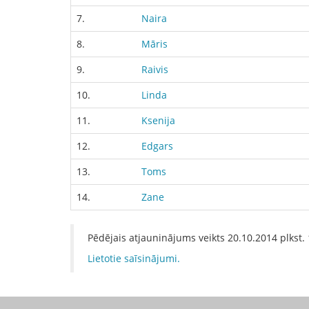
7.
Naira
8.
Māris
9.
Raivis
10.
Linda
11.
Ksenija
12.
Edgars
13.
Toms
14.
Zane
Pēdējais atjauninājums veikts
20.10.2014
plkst.
Lietotie saīsinājumi.