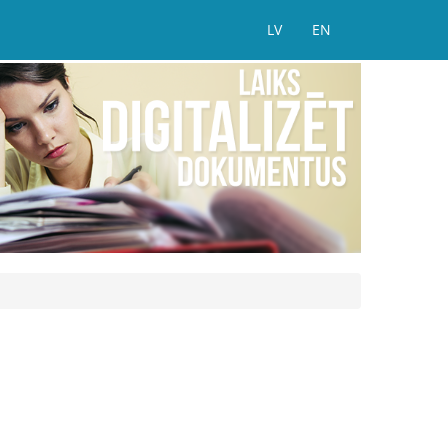
LV
EN