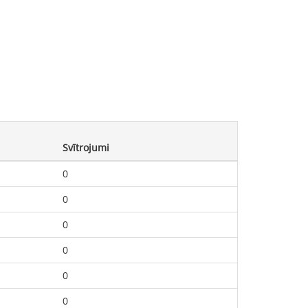
Svītrojumi
0
0
0
0
0
0