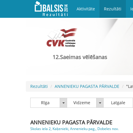
Aktivitāte
Rezultāti
I
12.Saeimas vēlēšanas
Rezultāti
ANNENIEKU PAGASTA PĀRVALDE
"La
Rīga
Vidzeme
Rīga
Vidzeme
Latgale
ANNENIEKU PAGASTA PĀRVALDE
Skolas iela 2, Kaķenieki, Annenieku pag., Dobeles nov.