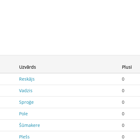
Uzvārds
Plusi
Reskājs
0
Vadzis
0
Sproģe
0
Pole
0
Šūmakere
0
Plešs
0