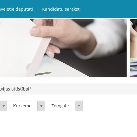
evēlētie deputāti
Kandidātu saraksti
tvijas attīstībai"
Latgale
Kurzeme
Zemgale
Kurzeme
Zemgale