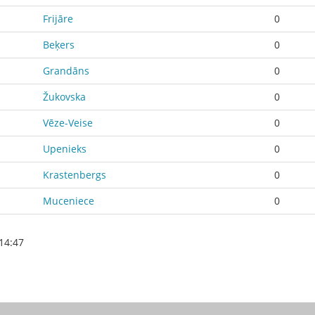
Frijāre
0
Beķers
0
Grandāns
0
Žukovska
0
Vēze-Veise
0
Upenieks
0
Krastenbergs
0
Muceniece
0
14:47