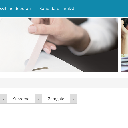
evēlētie deputāti
Kandidātu saraksti
Latgale
Kurzeme
Zemgale
Kurzeme
Zemgale