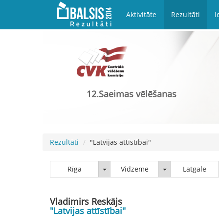
Aktivitāte
Rezultāti
I
12.Saeimas vēlēšanas
Rezultāti
"Latvijas attīstībai"
Rīga
Vidzeme
Rīga
Vidzeme
Latgale
Vladimirs Reskājs
"Latvijas attīstībai"