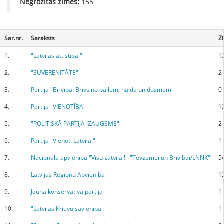
Negrozītās zīmes:
155
Sar.nr.
Saraksts
Z
1.
"Latvijas attīstībai"
1
2.
"SUVERENITĀTE"
2
3.
Partija "Brīvība. Brīvs no bailēm, naida un dusmām"
0
4.
Partija "VIENOTĪBA"
1
5.
"POLITISKĀ PARTIJA IZAUGSME"
2
6.
Partija "Vienoti Latvijai"
1
7.
Nacionālā apvienība "Visu Latvijai!"-"Tēvzemei un Brīvībai/LNNK"
5
8.
Latvijas Reģionu Apvienība
1
9.
Jaunā konservatīvā partija
1
10.
"Latvijas Krievu savienība"
1