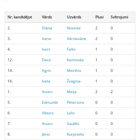
Nr. kandidējot
Vārds
Uzvārds
Plusi
Svītrojumi
2.
Diāna
Novicka
2
0
3.
Inese
Vārslavāne
2
0
4.
Ivars
Falks
1
0
12.
Dace
Kaminska
1
0
14.
Agris
Meirēns
1
0
16.
Iveta
Žvagiņa
1
0
1.
Aivars
Meija
2
2
5.
Edmunds
Pētersons
0
0
6.
Viktors
Lelis
0
0
7.
Aivars
Saulītis
0
0
8.
Jānis
Kurpnieks
0
0