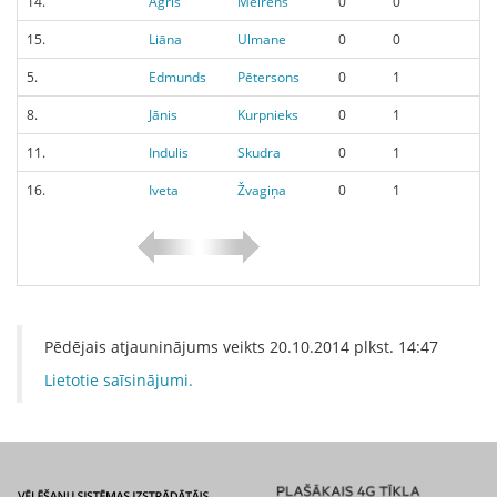
14.
Agris
Meirēns
0
0
15.
Liāna
Ulmane
0
0
5.
Edmunds
Pētersons
0
1
8.
Jānis
Kurpnieks
0
1
11.
Indulis
Skudra
0
1
16.
Iveta
Žvagiņa
0
1
Pēdējais atjauninājums veikts
20.10.2014
plkst.
14:47
Lietotie saīsinājumi.