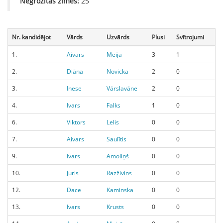
Negrozītās zīmes:
25
Nr. kandidējot
Vārds
Uzvārds
Plusi
Svītrojumi
1.
Aivars
Meija
3
1
2.
Diāna
Novicka
2
0
3.
Inese
Vārslavāne
2
0
4.
Ivars
Falks
1
0
6.
Viktors
Lelis
0
0
7.
Aivars
Saulītis
0
0
9.
Ivars
Amoliņš
0
0
10.
Juris
Razživins
0
0
12.
Dace
Kaminska
0
0
13.
Ivars
Krusts
0
0