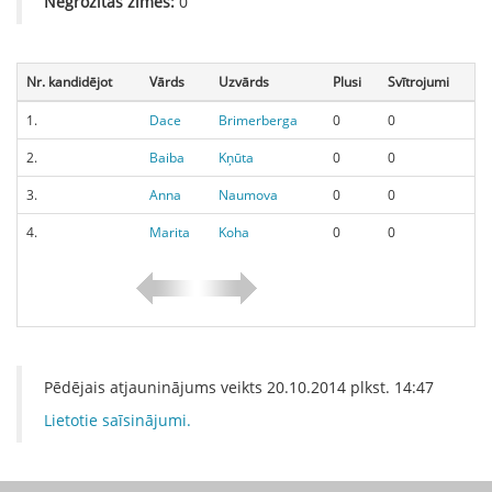
Negrozītās zīmes:
0
Nr. kandidējot
Vārds
Uzvārds
Plusi
Svītrojumi
1.
Dace
Brimerberga
0
0
2.
Baiba
Kņūta
0
0
3.
Anna
Naumova
0
0
4.
Marita
Koha
0
0
Pēdējais atjauninājums veikts
20.10.2014
plkst.
14:47
Lietotie saīsinājumi.