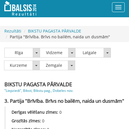
Rezultāti
BIKSTU PAGASTA PĀRVALDE
Partija "Brīvība. Brīvs no bailēm, naida un dusmām"
Rīga
Vidzeme
Latgale
Rīga
Vidzeme
Latgale
Kurzeme
Zemgale
Kurzeme
Zemgale
BIKSTU PAGASTA PĀRVALDE
"Liepziedi", Biksti, Bikstu pag., Dobeles nov.
3. Partija "Brīvība. Brīvs no bailēm, naida un dusmām"
Derīgas vēlēšanu zīmes:
0
Grozītās zīmes:
0