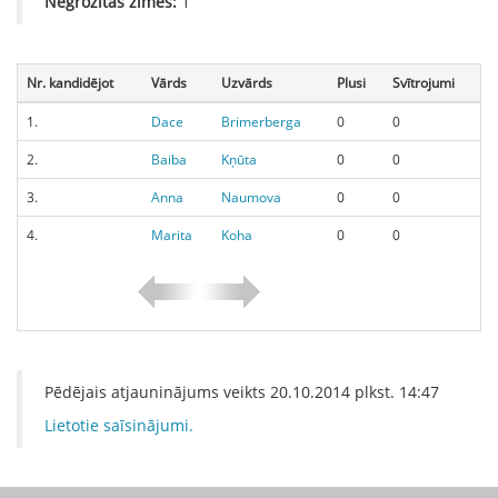
Negrozītās zīmes:
1
Nr. kandidējot
Vārds
Uzvārds
Plusi
Svītrojumi
1.
Dace
Brimerberga
0
0
2.
Baiba
Kņūta
0
0
3.
Anna
Naumova
0
0
4.
Marita
Koha
0
0
Pēdējais atjauninājums veikts
20.10.2014
plkst.
14:47
Lietotie saīsinājumi.