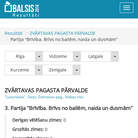
Rezultāti
ZVĀRTAVAS PAGASTA PĀRVALDE
Partija "Brīvība. Brīvs no bailēm, naida un dusmām"
Rīga
Vidzeme
Latgale
Rīga
Vidzeme
Latgale
Kurzeme
Zemgale
Kurzeme
Zemgale
ZVĀRTAVAS PAGASTA PĀRVALDE
"Luturskola", Stepi, Zvārtavas pag., Valkas nov.
3. Partija "Brīvība. Brīvs no bailēm, naida un dusmām"
Derīgas vēlēšanu zīmes:
0
Grozītās zīmes:
0