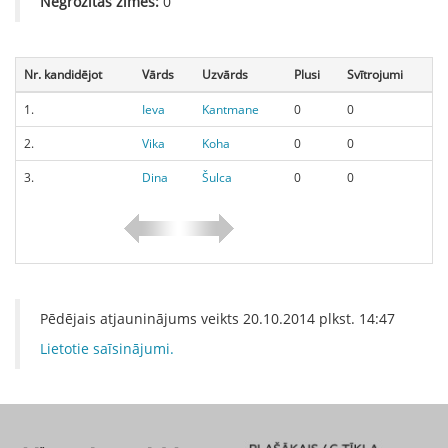
Negrozītās zīmes:
0
Nr. kandidējot
Vārds
Uzvārds
Plusi
Svītrojumi
1.
Ieva
Kantmane
0
0
2.
Vika
Koha
0
0
3.
Dina
Šulca
0
0
Pēdējais atjauninājums veikts
20.10.2014
plkst.
14:47
Lietotie saīsinājumi.