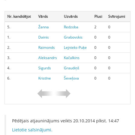
Nr. kandidējot
Vārds
Uzvārds
Plusi
Svītrojumi
5.
Žanna
Redzoba
2
0
1.
Dainis
Grabovskis
0
0
2.
Raimonds
Lejnieks-Puķe
0
0
3.
Aleksandrs
Kačalkins
0
0
4.
Sigurds
Graudiņš
0
0
6.
Kristīne
Ševeļova
0
0
Pēdējais atjauninājums veikts
20.10.2014
plkst.
14:47
Lietotie saīsinājumi.