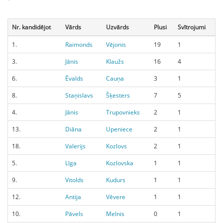
Nr. kandidējot
Vārds
Uzvārds
Plusi
Svītrojumi
1.
Raimonds
Vējonis
19
1
3.
Jānis
Klaužs
16
4
6.
Ēvalds
Cauņa
3
1
8.
Staņislavs
Šķesters
7
5
4.
Jānis
Trupovnieks
2
1
13.
Diāna
Upeniece
2
1
18.
Valerijs
Kozlovs
2
1
5.
Līga
Kozlovska
1
1
9.
Vitolds
Kudurs
1
1
12.
Antija
Vēvere
1
1
10.
Pāvels
Melnis
0
1