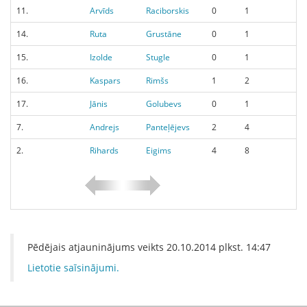
11.
Arvīds
Raciborskis
0
1
14.
Ruta
Grustāne
0
1
15.
Izolde
Stugle
0
1
16.
Kaspars
Rimšs
1
2
17.
Jānis
Golubevs
0
1
7.
Andrejs
Panteļējevs
2
4
2.
Rihards
Eigims
4
8
Pēdējais atjauninājums veikts
20.10.2014
plkst.
14:47
Lietotie saīsinājumi.