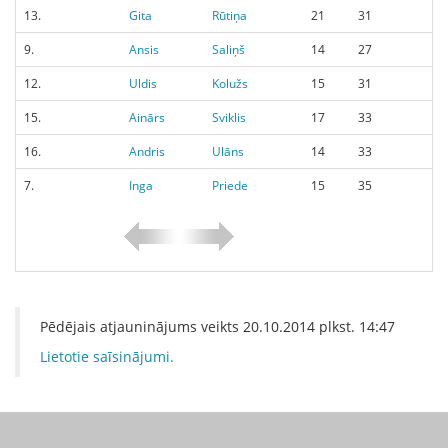
13.
Gita
Rūtiņa
21
31
9.
Ansis
Saliņš
14
27
12.
Uldis
Kolužs
15
31
15.
Ainārs
Sviklis
17
33
16.
Andris
Ulāns
14
33
7.
Inga
Priede
15
35
Pēdējais atjauninājums veikts
20.10.2014
plkst.
14:47
Lietotie saīsinājumi.