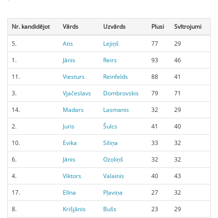
Nr. kandidējot
Vārds
Uzvārds
Plusi
Svītrojumi
5.
Atis
Lejiņš
77
29
1.
Jānis
Reirs
93
46
11.
Viesturs
Reinfelds
88
41
3.
Vjačeslavs
Dombrovskis
79
71
14.
Madars
Lasmanis
32
29
2.
Juris
Šulcs
41
40
10.
Evika
Siliņa
33
32
6.
Jānis
Ozoliņš
32
32
4.
Viktors
Valainis
40
43
17.
Elīna
Pļaviņa
27
32
8.
Krišjānis
Bušs
23
29