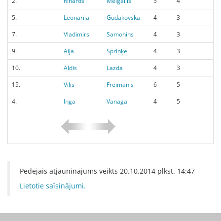
2.
Rihards
Melgailis
5
4
5.
Leonārija
Gudakovska
4
3
7.
Vladimirs
Samohins
4
3
9.
Aija
Spriņķe
4
3
10.
Aldis
Lazda
4
3
15.
Vilis
Freimanis
6
5
4.
Inga
Vanaga
4
5
Pēdējais atjauninājums veikts
20.10.2014
plkst.
14:47
Lietotie saīsinājumi.