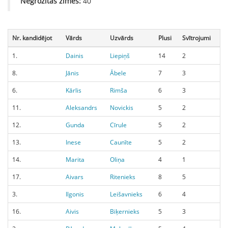
Negrozītās zīmes:
40
Nr. kandidējot
Vārds
Uzvārds
Plusi
Svītrojumi
1.
Dainis
Liepiņš
14
2
8.
Jānis
Ābele
7
3
6.
Kārlis
Rimša
6
3
11.
Aleksandrs
Novickis
5
2
12.
Gunda
Cīrule
5
2
13.
Inese
Caunīte
5
2
14.
Marita
Oliņa
4
1
17.
Aivars
Ritenieks
8
5
3.
Ilgonis
Leišavnieks
6
4
16.
Aivis
Biķernieks
5
3