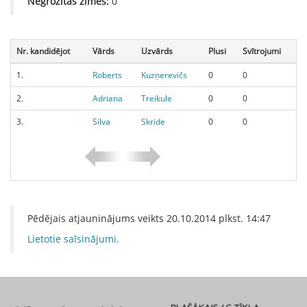
Negrozītās zīmes:
0
Nr. kandidējot
Vārds
Uzvārds
Plusi
Svītrojumi
1.
Roberts
Kuzņerevičs
0
0
2.
Adriana
Treikule
0
0
3.
Silva
Skride
0
0
Pēdējais atjauninājums veikts
20.10.2014
plkst.
14:47
Lietotie saīsinājumi.