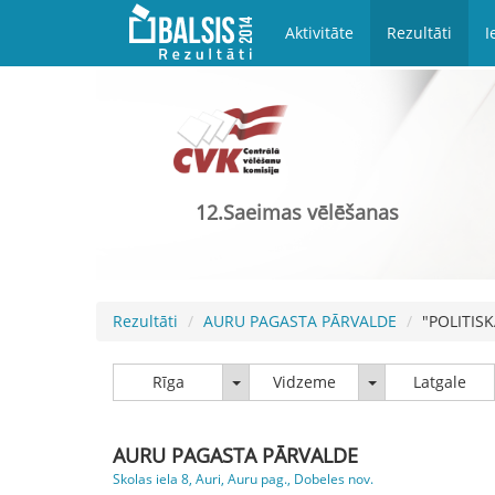
Aktivitāte
Rezultāti
I
12.Saeimas vēlēšanas
Rezultāti
AURU PAGASTA PĀRVALDE
"POLITIS
Rīga
Vidzeme
Rīga
Vidzeme
Latgale
AURU PAGASTA PĀRVALDE
Skolas iela 8, Auri, Auru pag., Dobeles nov.