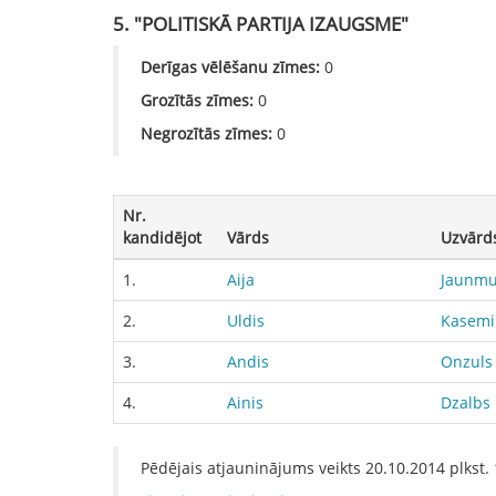
5. "POLITISKĀ PARTIJA IZAUGSME"
Derīgas vēlēšanu zīmes:
0
Grozītās zīmes:
0
Negrozītās zīmes:
0
Nr.
kandidējot
Vārds
Uzvārd
1.
Aija
Jaunmu
2.
Uldis
Kasemi
3.
Andis
Onzuls
4.
Ainis
Dzalbs
Pēdējais atjauninājums veikts
20.10.2014
plkst.