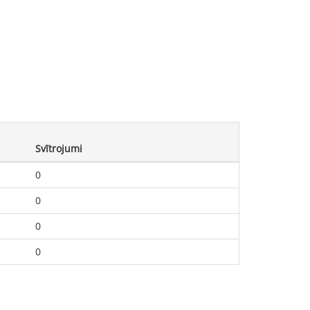
Svītrojumi
0
0
0
0