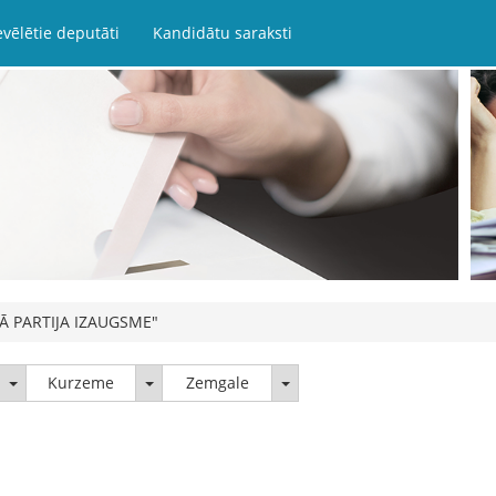
evēlētie deputāti
Kandidātu saraksti
KĀ PARTIJA IZAUGSME"
Latgale
Kurzeme
Zemgale
Kurzeme
Zemgale