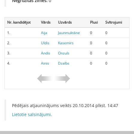
Negrozītās zīmes:
0
Nr. kandidējot
Vārds
Uzvārds
Plusi
Svītrojumi
1.
Aija
Jaunmuktāne
0
0
2.
Uldis
Kasemirs
0
0
3.
Andis
Onzuls
0
0
4.
Ainis
Dzalbs
0
0
Pēdējais atjauninājums veikts
20.10.2014
plkst.
14:47
Lietotie saīsinājumi.