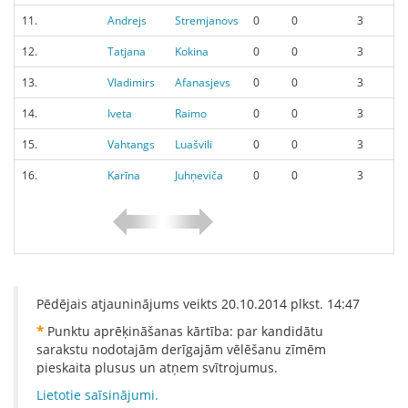
11.
Andrejs
Stremjanovs
0
0
3
12.
Tatjana
Kokina
0
0
3
13.
Vladimirs
Afanasjevs
0
0
3
14.
Iveta
Raimo
0
0
3
15.
Vahtangs
Luašvili
0
0
3
16.
Karīna
Juhņeviča
0
0
3
Pēdējais atjauninājums veikts
20.10.2014
plkst.
14:47
*
Punktu aprēķināšanas kārtība: par kandidātu
sarakstu nodotajām derīgajām vēlēšanu zīmēm
pieskaita plusus un atņem svītrojumus.
Lietotie saīsinājumi.