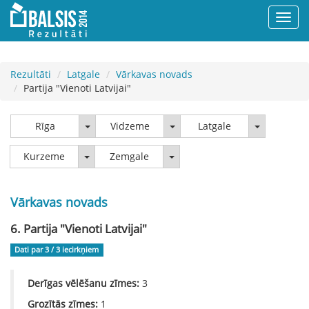
Rezultāti
Latgale
Vārkavas novads
Partija "Vienoti Latvijai"
Rīga
Vidzeme
Latgale
Rīga
Vidzeme
Latgale
Kurzeme
Zemgale
Kurzeme
Zemgale
Vārkavas novads
6. Partija "Vienoti Latvijai"
Dati par 3 / 3
iecirkņiem
Derīgas vēlēšanu zīmes:
3
Grozītās zīmes:
1