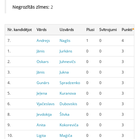
Negrozītās zīmes:
2
Nr. kandidējot
Vārds
Uzvārds
Plusi
Svītrojumi
Punkti
*
7.
Andrejs
Naglis
1
0
4
1.
Jānis
Jurkāns
0
0
3
2.
Oskars
Juhnevičs
0
0
3
3.
Jānis
Jukna
0
0
3
4.
Gunārs
Spradzenko
0
0
3
5.
Jeļena
Kuranova
0
0
3
6.
Vjačeslavs
Dubovskis
0
0
3
8.
Jevdokija
Šlivka
0
0
3
9.
Anita
Kokoreviča
0
0
3
10.
Ligita
Maģiča
0
0
3