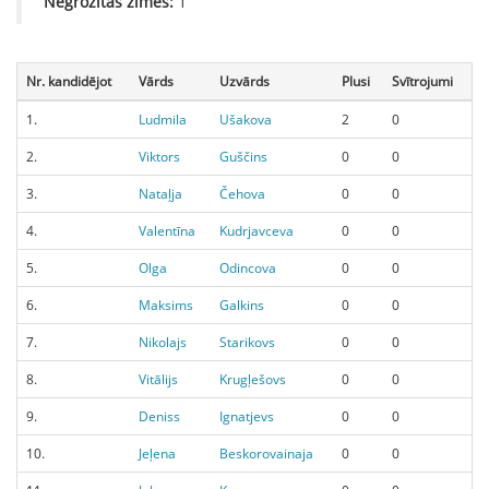
Negrozītās zīmes:
1
Nr. kandidējot
Vārds
Uzvārds
Plusi
Svītrojumi
1.
Ludmila
Ušakova
2
0
2.
Viktors
Guščins
0
0
3.
Nataļja
Čehova
0
0
4.
Valentīna
Kudrjavceva
0
0
5.
Olga
Odincova
0
0
6.
Maksims
Galkins
0
0
7.
Nikolajs
Starikovs
0
0
8.
Vitālijs
Krugļešovs
0
0
9.
Deniss
Ignatjevs
0
0
10.
Jeļena
Beskorovainaja
0
0