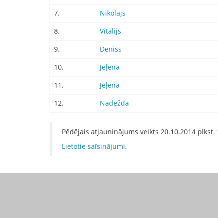
7.
Nikolajs
8.
Vitālijs
9.
Deniss
10.
Jeļena
11.
Jeļena
12.
Nadežda
Pēdējais atjauninājums veikts
20.10.2014
plkst.
Lietotie saīsinājumi.