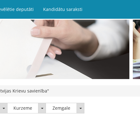
evēlētie deputāti
Kandidātu saraksti
tvijas Krievu savienība"
Latgale
Kurzeme
Zemgale
Kurzeme
Zemgale