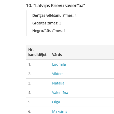
10. "Latvijas Krievu savienība"
Derīgas vēlēšanu zīmes:
4
Grozītās zīmes:
3
Negrozītās zīmes:
1
Nr.
kandidējot
Vārds
1.
Ludmila
2.
Viktors
3.
Nataļja
4.
Valentīna
5.
Olga
6.
Maksims