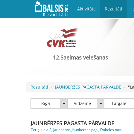
Aktivitāte
Rezultāti
I
12.Saeimas vēlēšanas
Rezultāti
JAUNBĒRZES PAGASTA PĀRVALDE
"La
Rīga
Vidzeme
Rīga
Vidzeme
Latgale
JAUNBĒRZES PAGASTA PĀRVALDE
Ceriņu iela 2, Jaunbērze, Jaunbērzes pag., Dobeles nov.