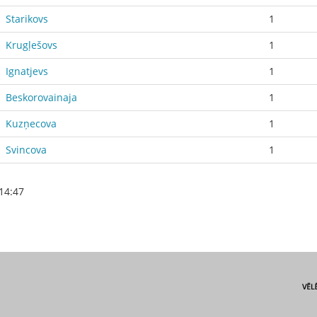
Starikovs
1
Krugļešovs
1
Ignatjevs
1
Beskorovainaja
1
Kuzņecova
1
Svincova
1
14:47