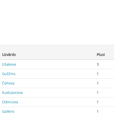
Uzvārds
Plusi
Ušakova
3
Guščins
1
Čehova
1
Kudrjavceva
1
Odincova
1
Galkins
1