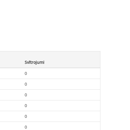
Svītrojumi
0
0
0
0
0
0