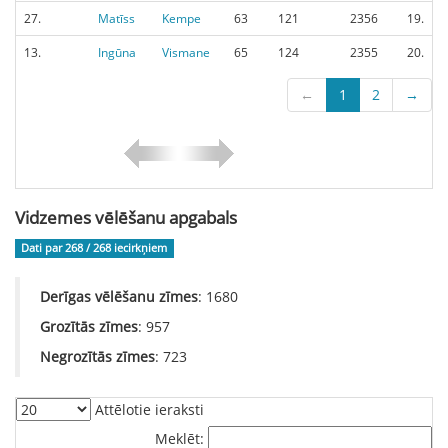
27.
Matīss
Kempe
63
121
2356
19.
13.
Ingūna
Vismane
65
124
2355
20.
←
1
2
→
Vidzemes vēlēšanu apgabals
Dati par 268 / 268
iecirkņiem
Derīgas vēlēšanu zīmes
: 1680
Grozītās zīmes
: 957
Negrozītās zīmes
: 723
Attēlotie ieraksti
Meklēt: