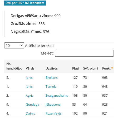
Dati par 165 / 165
iecirkņiem
Derīgas vēlēšanu zīmes
: 909
Grozītās zīmes
: 533
Negrozītās zīmes
: 376
Attēlotie ieraksti
Meklēt:
Nr.
kandidējot
Vārds
Uzvārds
Plusi
Svītrojumi
Punkti
*
5.
Jānis
Brokāns
127
73
963
1.
Jānis
Tomels
119
80
948
2.
Agris
Zvaigzneskalns
108
80
937
9.
Gundega
Jēkabsone
83
64
928
4.
Dainis
Rozenfelds
102
90
921