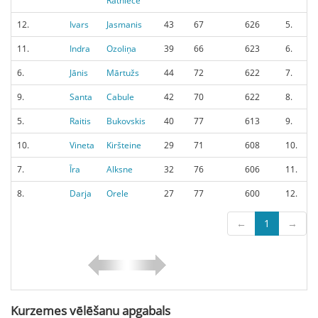
Ratniece
12.
Ivars
Jasmanis
43
67
626
5.
11.
Indra
Ozoliņa
39
66
623
6.
6.
Jānis
Mārtužs
44
72
622
7.
9.
Santa
Cabule
42
70
622
8.
5.
Raitis
Bukovskis
40
77
613
9.
10.
Vineta
Kiršteine
29
71
608
10.
7.
Īra
Alksne
32
76
606
11.
8.
Darja
Orele
27
77
600
12.
←
1
→
Kurzemes vēlēšanu apgabals