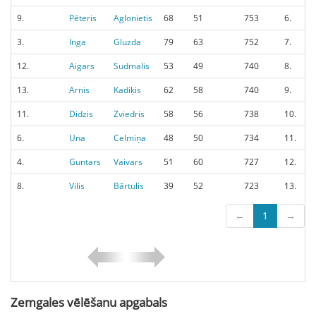
9.
Pēteris
Aglonietis
68
51
753
6.
3.
Inga
Gluzda
79
63
752
7.
12.
Aigars
Sudmalis
53
49
740
8.
13.
Arnis
Kadiķis
62
58
740
9.
11.
Didzis
Zviedris
58
56
738
10.
6.
Una
Celmiņa
48
50
734
11.
4.
Guntars
Vaivars
51
60
727
12.
8.
Vilis
Bārtulis
39
52
723
13.
←
1
→
Zemgales vēlēšanu apgabals