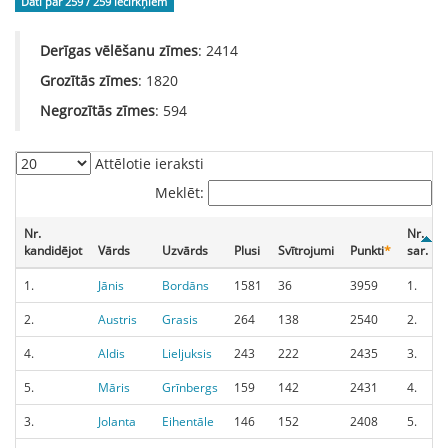
Dati par 259 / 259
iecirkņiem
Derīgas vēlēšanu zīmes
: 2414
Grozītās zīmes
: 1820
Negrozītās zīmes
: 594
Attēlotie ieraksti
Meklēt:
Nr.
Nr.
kandidējot
Vārds
Uzvārds
Plusi
Svītrojumi
Punkti
*
sar.
1.
Jānis
Bordāns
1581
36
3959
1.
2.
Austris
Grasis
264
138
2540
2.
4.
Aldis
Lieljuksis
243
222
2435
3.
5.
Māris
Grīnbergs
159
142
2431
4.
3.
Jolanta
Eihentāle
146
152
2408
5.