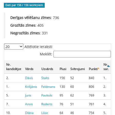
Dati par 156 / 156
iecirkņiem
Derīgas vēlēšanu zīmes
: 736
Grozītās zīmes
: 405
Negrozītās zīmes
: 331
Attēlotie ieraksti
Meklēt:
Nr.
Nr.
kandidējot
Vārds
Uzvārds
Plusi
Svītrojumi
Punkti
*
sar.
S
2.
Dāvis
Stalts
156
52
840
1.
1.
Krišjānis
Feldmans
130
60
806
2.
5.
Juris
Pavītols
95
62
769
3.
7.
Ansis
Roderts
76
51
761
4.
10.
Diāna
Lūse
64
46
754
5.