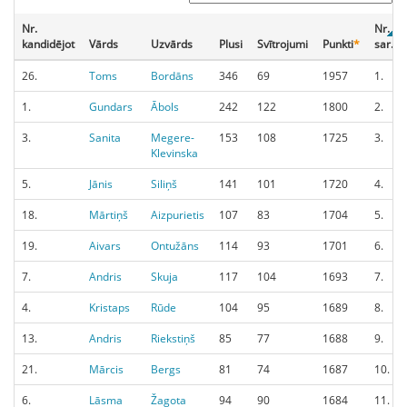
Nr.
Nr.
kandidējot
Vārds
Uzvārds
Plusi
Svītrojumi
Punkti
*
sar.
26.
Toms
Bordāns
346
69
1957
1.
1.
Gundars
Ābols
242
122
1800
2.
3.
Sanita
Megere-
153
108
1725
3.
Klevinska
5.
Jānis
Siliņš
141
101
1720
4.
18.
Mārtiņš
Aizpurietis
107
83
1704
5.
19.
Aivars
Ontužāns
114
93
1701
6.
7.
Andris
Skuja
117
104
1693
7.
4.
Kristaps
Rūde
104
95
1689
8.
13.
Andris
Riekstiņš
85
77
1688
9.
21.
Mārcis
Bergs
81
74
1687
10.
6.
Lāsma
Žagota
94
90
1684
11.