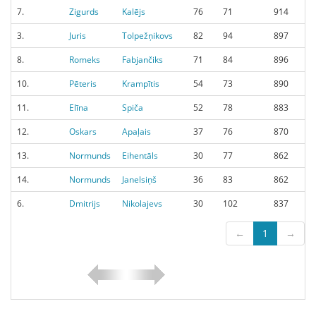
7.
Zigurds
Kalējs
76
71
914
3.
Juris
Tolpežņikovs
82
94
897
8.
Romeks
Fabjančiks
71
84
896
10.
Pēteris
Krampītis
54
73
890
11.
Elīna
Spiča
52
78
883
12.
Oskars
Apaļais
37
76
870
13.
Normunds
Eihentāls
30
77
862
14.
Normunds
Janelsiņš
36
83
862
6.
Dmitrijs
Nikolajevs
30
102
837
←
1
→