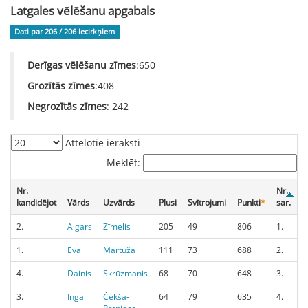
Latgales vēlēšanu apgabals
Dati par 206 / 206
iecirkņiem
Derīgas vēlēšanu zīmes
:650
Grozītās zīmes
:408
Negrozītās zīmes
: 242
Attēlotie ieraksti
Meklēt:
Nr.
Nr.
kandidējot
Vārds
Uzvārds
Plusi
Svītrojumi
Punkti
*
sar.
S
2.
Aigars
Zīmelis
205
49
806
1.
1.
Eva
Mārtuža
111
73
688
2.
4.
Dainis
Skrūzmanis
68
70
648
3.
3.
Inga
Čekša-
64
79
635
4.