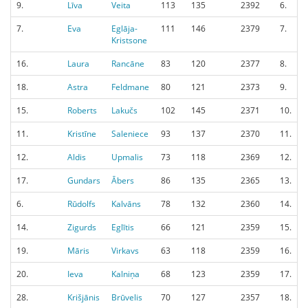
9.
Līva
Veita
113
135
2392
6.
7.
Eva
Eglāja-
111
146
2379
7.
Kristsone
16.
Laura
Rancāne
83
120
2377
8.
18.
Astra
Feldmane
80
121
2373
9.
15.
Roberts
Lakučs
102
145
2371
10.
11.
Kristīne
Saleniece
93
137
2370
11.
12.
Aldis
Upmalis
73
118
2369
12.
17.
Gundars
Ābers
86
135
2365
13.
6.
Rūdolfs
Kalvāns
78
132
2360
14.
14.
Zigurds
Eglītis
66
121
2359
15.
19.
Māris
Virkavs
63
118
2359
16.
20.
Ieva
Kalniņa
68
123
2359
17.
28.
Krišjānis
Brūvelis
70
127
2357
18.