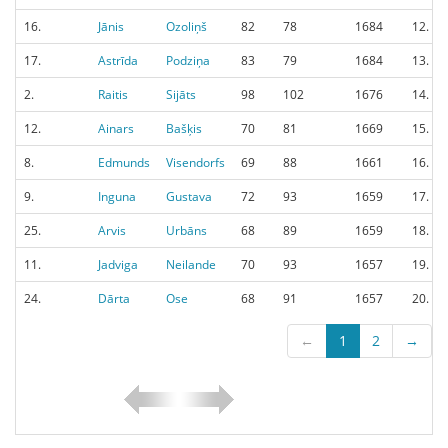
16.
Jānis
Ozoliņš
82
78
1684
12.
17.
Astrīda
Podziņa
83
79
1684
13.
2.
Raitis
Sijāts
98
102
1676
14.
12.
Ainars
Bašķis
70
81
1669
15.
8.
Edmunds
Visendorfs
69
88
1661
16.
9.
Inguna
Gustava
72
93
1659
17.
25.
Arvis
Urbāns
68
89
1659
18.
11.
Jadviga
Neilande
70
93
1657
19.
24.
Dārta
Ose
68
91
1657
20.
←
1
2
→