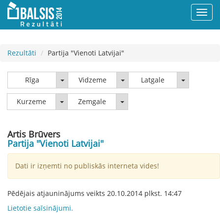
Rezultāti
Partija "Vienoti Latvijai"
Rīga
Vidzeme
Latgale
Rīga
Vidzeme
Latgale
Kurzeme
Zemgale
Kurzeme
Zemgale
Artis Brūvers
Partija "Vienoti Latvijai"
Dati ir izņemti no publiskās interneta vides!
Pēdējais atjauninājums veikts
20.10.2014
plkst.
14:47
Lietotie saīsinājumi.