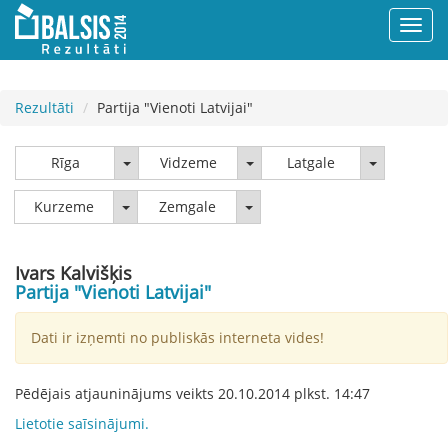
Rezultāti
Partija "Vienoti Latvijai"
Rīga
Vidzeme
Latgale
Rīga
Vidzeme
Latgale
Kurzeme
Zemgale
Kurzeme
Zemgale
Ivars Kalvišķis
Partija "Vienoti Latvijai"
Dati ir izņemti no publiskās interneta vides!
Pēdējais atjauninājums veikts
20.10.2014
plkst.
14:47
Lietotie saīsinājumi.