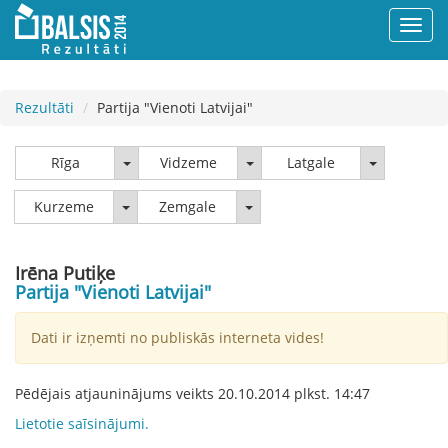
Rezultāti
Partija "Vienoti Latvijai"
Rīga
Vidzeme
Latgale
Rīga
Vidzeme
Latgale
Kurzeme
Zemgale
Kurzeme
Zemgale
Irēna Putiķe
Partija "Vienoti Latvijai"
Dati ir izņemti no publiskās interneta vides!
Pēdējais atjauninājums veikts
20.10.2014
plkst.
14:47
Lietotie saīsinājumi.