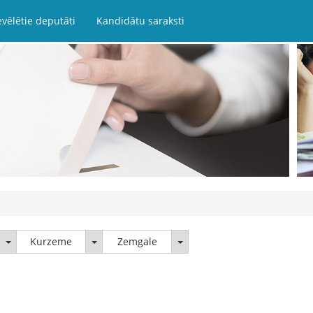
evēlētie deputāti
Kandidātu saraksti
Latgale
Kurzeme
Zemgale
Kurzeme
Zemgale