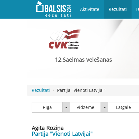
Aktivitāte
Rezultāti
I
12.Saeimas vēlēšanas
Rezultāti
Partija "Vienoti Latvijai"
Rīga
Vidzeme
Rīga
Vidzeme
Latgale
Agita Roziņa
Partija "Vienoti Latvijai"