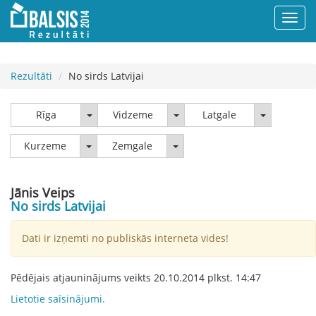
Rezultāti
No sirds Latvijai
Rīga
Vidzeme
Latgale
Rīga
Vidzeme
Latgale
Kurzeme
Zemgale
Kurzeme
Zemgale
Jānis Veips
No sirds Latvijai
Dati ir izņemti no publiskās interneta vides!
Pēdējais atjauninājums veikts
20.10.2014
plkst.
14:47
Lietotie saīsinājumi.