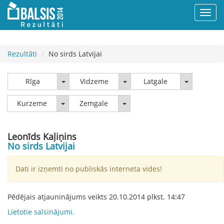
Rezultāti
No sirds Latvijai
Rīga
Vidzeme
Latgale
Rīga
Vidzeme
Latgale
Kurzeme
Zemgale
Kurzeme
Zemgale
Leonīds Kaļiņins
No sirds Latvijai
Dati ir izņemti no publiskās interneta vides!
Pēdējais atjauninājums veikts
20.10.2014
plkst.
14:47
Lietotie saīsinājumi.