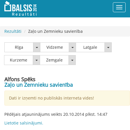
Rezultāti
Zaļo un Zemnieku savienība
Rīga
Vidzeme
Latgale
Rīga
Vidzeme
Latgale
Kurzeme
Zemgale
Kurzeme
Zemgale
Alfons Spēks
Zaļo un Zemnieku savienība
Dati ir izņemti no publiskās interneta vides!
Pēdējais atjauninājums veikts
20.10.2014
plkst.
14:47
Lietotie saīsinājumi.