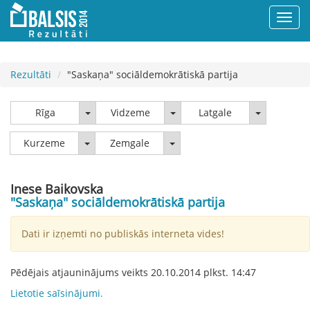
Rezultāti
"Saskaņa" sociāldemokrātiskā partija
Rīga
Vidzeme
Latgale
Rīga
Vidzeme
Latgale
Kurzeme
Zemgale
Kurzeme
Zemgale
Inese Baikovska
"Saskaņa" sociāldemokrātiskā partija
Dati ir izņemti no publiskās interneta vides!
Pēdējais atjauninājums veikts
20.10.2014
plkst.
14:47
Lietotie saīsinājumi.