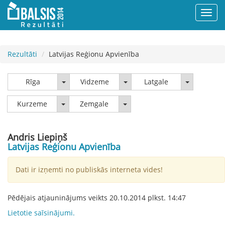
Rezultāti
Latvijas Reģionu Apvienība
Rīga
Vidzeme
Latgale
Rīga
Vidzeme
Latgale
Kurzeme
Zemgale
Kurzeme
Zemgale
Andris Liepiņš
Latvijas Reģionu Apvienība
Dati ir izņemti no publiskās interneta vides!
Pēdējais atjauninājums veikts
20.10.2014
plkst.
14:47
Lietotie saīsinājumi.