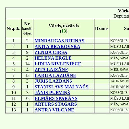
Vārk
Deputātu
Nr.
Vārds, uzvārds
Nr.p.k.
Dzimis
Sa
kandi-
(
13
)
dējot
1
2
MINDAUGAS BITINAS
KOPSOLIS
2
1
ANITA BRAKOVSKA
MŪSU LAI
3
9
ŽENIJA CIRŠA
KOPSOLIS
4
2
HELĒNA ĒRGLE
MĒS, SAV
5
14
LIDIJA KIVLENIECE
MŪSU LAI
6
4
ZITA LAIZĀNE
MĒS, SAV
7
13
LARIJA LAZDĀNE
KOPSOLIS
8
3
JURIS LAZDĀNS
JAUNAIS 
9
1
STAŅISLAVS MALNAČS
JAUNAIS 
10
3
JĀNIS PURVIŅŠ
KOPSOLIS
11
6
ELMĀRS SPARĀNS
MŪSU LAI
12
1
ARTŪRS ŠTAGARS
MĒS, SAV
13
1
ANTRA VILCĀNE
KOPSOLIS