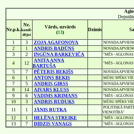
Aglo
Deputātu
Nr.
Vārds, uzvārds
Nr.p.k.
Dzimis
Sa
kandi-
(
13
)
dējot
1
3
ZOJA AGAFONOVA
NOVADA APVIEN
2
1
ANDRIS BADŪNS
NOVADA APVIEN
3
2
INGŪNA BARKEVIČA
"MĒS - AGLONAS
ANITA ANNA
4
12
"MĒS - AGLONAS
BARTUŠA
5
7
PĒTERIS BEKIŠS
NOVADA APVIEN
6
1
ANTONS BEĶIS
MŪSU SPĒKS VI
7
5
ANDRIS GIRSS
NOVADA APVIEN
8
14
AIVARS KLUSS
NOVADA APVIEN
9
6
VADIMS KRIMANS
"MĒS - AGLONAS
10
3
ANDRIS RUDUKS
MŪSU SPĒKS VI
POLITISKĀ PARTI
11
1
JĀNIS RUTKA
VIENOTĪBĀ"
12
1
HELĒNA STREIĶE
"MĒS - AGLONAS
13
7
DIDZIS VANAGS
"MĒS - AGLONAS