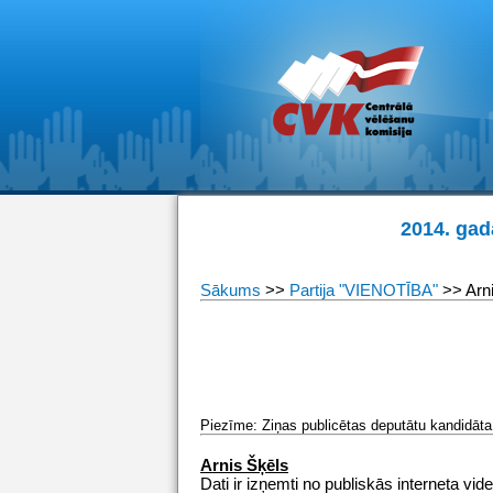
2014. gad
Sākums
>>
Partija "VIENOTĪBA"
>> Arni
Piezīme: Ziņas publicētas deputātu kandidāta 
Arnis Šķēls
Dati ir izņemti no publiskās interneta vide