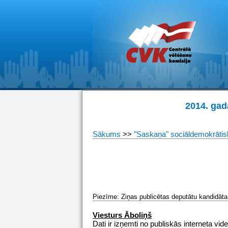
2014. gad
Sākums
>>
"Saskaņa" sociāldemokrātisk
Piezīme: Ziņas publicētas deputātu kandidāta 
Viesturs Āboliņš
Dati ir izņemti no publiskās interneta vide