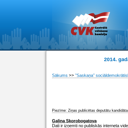
2014. gad
Sākums
>>
"Saskaņa" sociāldemokrātisk
Piezīme: Ziņas publicētas deputātu kandidāta 
Gaļina Skorobogatova
Dati ir izņemti no publiskās interneta vide