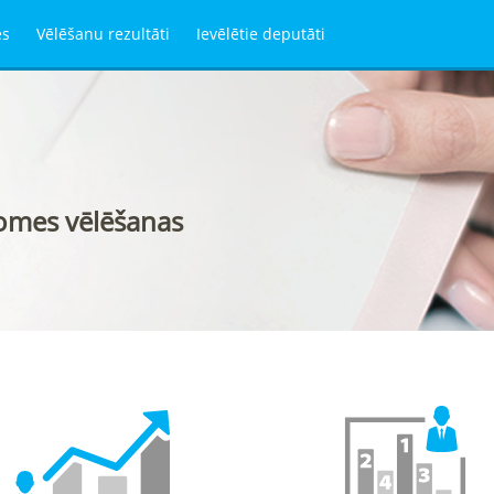
es
Vēlēšanu rezultāti
Ievēlētie deputāti
domes vēlēšanas