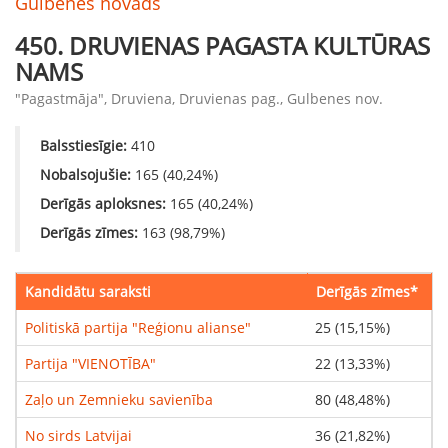
Gulbenes novads
450
.
DRUVIENAS PAGASTA KULTŪRAS
NAMS
"Pagastmāja", Druviena, Druvienas pag., Gulbenes nov.
Balsstiesīgie
:
410
Nobalsojušie
:
165
(
40,24
%)
Derīgās aploksnes
:
165
(
40,24
%)
Derīgās zīmes
:
163
(
98,79
%)
Kandidātu saraksti
Derīgās zīmes
*
Politiskā partija "Reģionu alianse"
25
(
15,15
%)
Partija "VIENOTĪBA"
22
(
13,33
%)
Zaļo un Zemnieku savienība
80
(
48,48
%)
No sirds Latvijai
36
(
21,82
%)