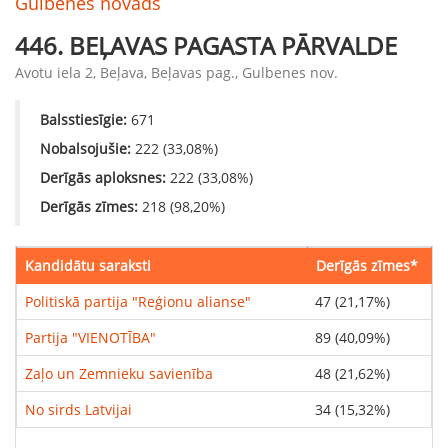
Gulbenes novads
446
.
BEĻAVAS PAGASTA PĀRVALDE
Avotu iela 2, Beļava, Beļavas pag., Gulbenes nov.
Balsstiesīgie
:
671
Nobalsojušie
:
222
(
33,08
%)
Derīgās aploksnes
:
222
(
33,08
%)
Derīgās zīmes
:
218
(
98,20
%)
Kandidātu saraksti
Derīgās zīmes
*
Politiskā partija "Reģionu alianse"
47
(
21,17
%)
Partija "VIENOTĪBA"
89
(
40,09
%)
Zaļo un Zemnieku savienība
48
(
21,62
%)
No sirds Latvijai
34
(
15,32
%)