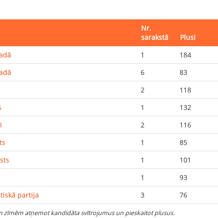
Nr.
sarakstā
Plusi
vadā
1
184
vadā
6
83
2
118
s
1
132
I
2
116
ts
1
85
sts
1
101
1
93
iskā partija
3
76
ām zīmēm atņemot kandidāta svītrojumus un pieskaitot plusus.