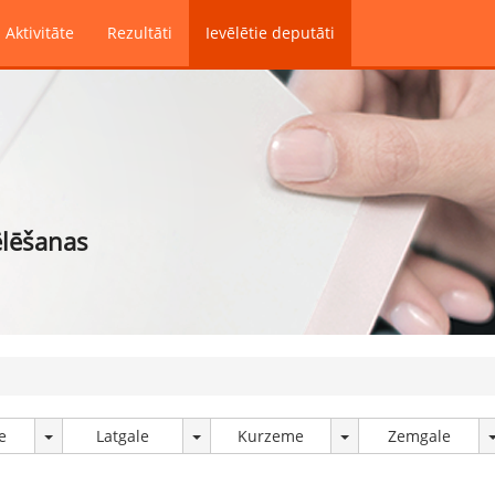
Aktivitāte
Rezultāti
Ievēlētie deputāti
ēlēšanas
e
Latgale
Kurzeme
Zemgale