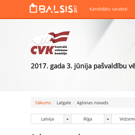
Kandidātu saraksti
2017. gada 3. jūnija pašvaldību v
Sākums
Latgale
Aglonas novads
Latvija
Rīga
Vidzem