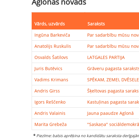
Aglonas novads
Vārds
,
uzvārds
Saraksts
Ingūna
Barkeviča
Par sadarbību mūsu no
Anatolijs
Ruskulis
Par sadarbību mūsu no
Osvalds
Šatilovs
LATGALES PARTIJA
Juris
Butēvics
Grāveru pagasta sarakst
Vadims
Krimans
SPĒKAM, ZEMEI, DVĒSELE
Andris
Girss
Šķeltovas pagasta saraks
Igors
Reščenko
Kastuļinas pagasta sarak
Andris
Valainis
Jauna paaudze Aglonā
Marita
Grebeža
"Saskaņa" sociāldemokrāt
*
Piezīme: balsis aprēķina no kandidātu saraksta derīgaj