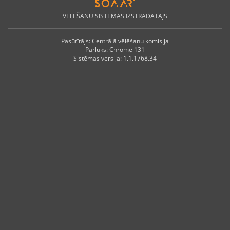
VĒLĒŠANU SISTĒMAS IZSTRĀDĀTĀJS
Pasūtītājs: Centrālā vēlēšanu komisija
Pārlūks
:
Chrome
131
Sistēmas versija
:
1.1.1768.34